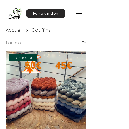
Faire un don
Accueil
Couffins
1 article
Tri
Promotion