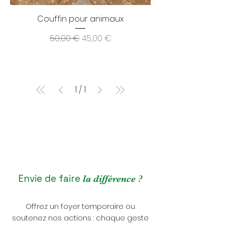
Couffin pour animaux
Prix original
Prix promotionnel
50,00 €
45,00 €
1
/
1
Envie de faire
la différence ?
Offrez un foyer temporaire ou
soutenez nos actions : chaque geste