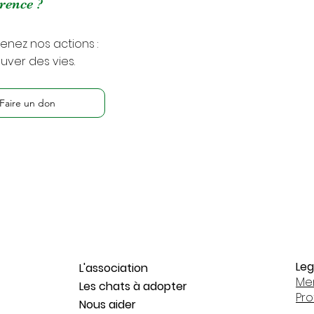
érence ?
enez nos actions :
ver des vies.
Faire un don
Leg
L'association
Men
Les chats à adopter
Pr
Nous aider