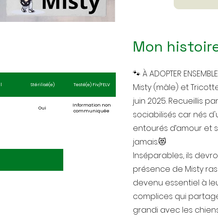
Mon histoir
🐾 À ADOPTER ENSEMBLE :
l
Stérilisé(e)
Testé(e) Fiv/FELV
Misty (mâle) et Tricott
juin 2025. Recueillis p
Information non
Oui
communiquée
sociabilisés car nés d
entourés d’amour et s
jamais.😻
Inséparables, ils devr
présence de Misty rass
devenu essentiel à leu
complices qui partagent
grandi avec les chiens 