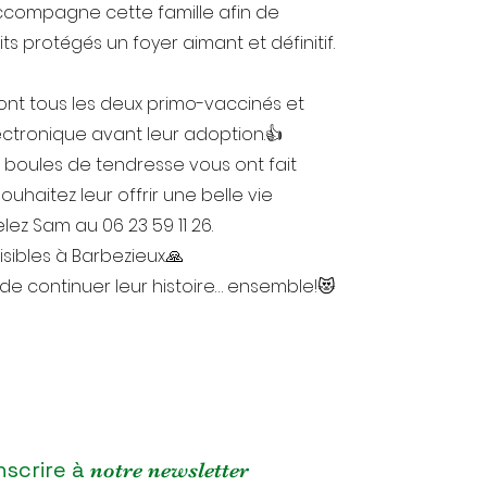
ccompagne cette famille afin de
ts protégés un foyer aimant et définitif.
seront tous les deux primo-vaccinés et
ectronique avant leur adoption.👍
 boules de tendresse vous ont fait
uhaitez leur offrir une belle vie
ez Sam au 06 23 59 11 26.
visibles à Barbezieux.🙏
de continuer leur histoire… ensemble!😻
nscrire à
notre newsletter