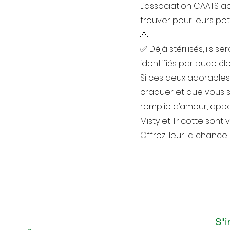
L’association CAATS a
trouver pour leurs peti
🙏
✅ Déjà stérilisés, ils 
identifiés par puce él
Si ces deux adorables
craquer et que vous so
remplie d’amour, appel
Misty et Tricotte sont 
Offrez-leur la chance 
S'i