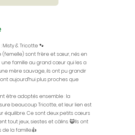
e
 Misty & Tricotte 🐾
e (femelle) sont frère et sœur, nés en
ar une famille au grand cœur qui les a
'une mère sauvage, ils ont pu grandir
ont aujourd’hui plus proches que
ont être adoptés ensemble : la
ure beaucoup Tricotte, et leur lien est
r équilibre. Ce sont deux petits cœurs
 tout: jeux, siestes et câlins. 😺Ils ont
de la famille.👍