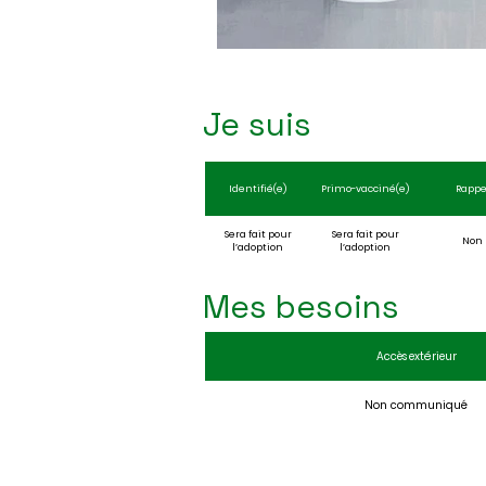
Je suis
Identifié(e)
Primo-vacciné(e)
Rappe
Sera fait pour
Sera fait pour
Non
l’adoption
l’adoption
Mes besoins
Accès extérieur
Non communiqué